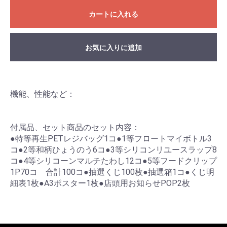
カートに入れる
お気に入りに追加
機能、性能など：
付属品、セット商品のセット内容：
●特等再生PETレジバッグ1コ●1等フロートマイボトル3
コ●2等和柄ひょうのう6コ●3等シリコンリユースラップ8
コ●4等シリコーンマルチたわし12コ●5等フードクリップ
1P70コ 合計100コ●抽選くじ100枚●抽選箱1コ●くじ明
細表1枚●A3ポスター1枚●店頭用お知らせPOP2枚